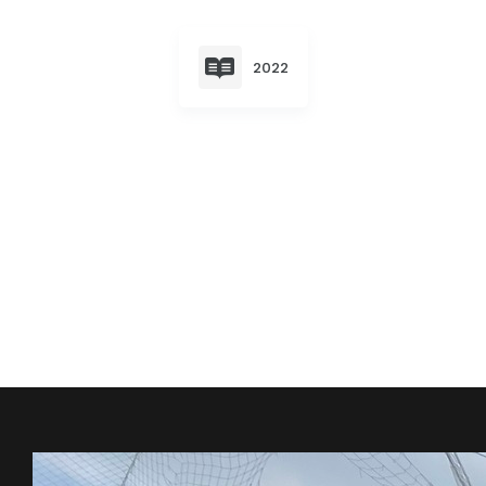
Convocatorias
GESTIÓN ADMINISTRATIVA
2022
Plan de desarrollo y Ordenamiento Territorial - PD
Plan Anual Contratación - PAC
Plan Operativo Anual - POA
Convenios Institucionales
PRESUPUESTO: EJECUCIÓN Y REPORTES
Cédulas presupuestarias y balances
Procesos de contratación
Ejecución Presupuestaria
Obras y proyectos